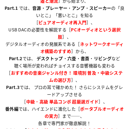
遷と潮流
］から始まり、
Part.1
では、
音源
・
プレーヤー
・
アンプ
・
スピーカー
の「良
いとこ」「悪いとこ」を知る
［
ピュアオーディオ再入門
］、
USB DACの必要性を解説する［
PCオーディオという選択
肢
］、
デジタルオーディオの発展系である［
ネットワークオーディ
オ構築のすすめ
］から、
Part.2
では、
デスクトップ
・
六畳
・
書斎
・
リビング
など
聴く場所が変わればチョイスする音響機器も変わる
［
おすすめの音楽ジャンル付き！ 環境別 普及・中級システ
ムの選び方
］、
Part.3
では、
プロの耳で確かめた！ さらにシステムをグレ
ードアップさせる
［
中級
・
高級 単品コンポ 超厳選ガイド
］、
番外編
では、ハイエンドに進化した［
ポータブルオーディオ
の実力
］まで──、
各章で専門家が徹底解説！