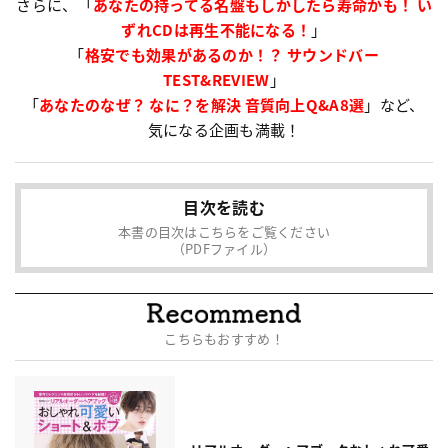
さらに、「
あなたの持ってる名盤もしかしたら寿命かも！
い
ずれ
CD
は
再生不能
になる！
」
「
格安でも効果があるのか！？
サウンドバー
TEST
&
REVIEW
」
「
あなたのなぜ？ なに？を解決
音質向上
Q
&
A8
選
」など、
気になる企画も満載！
目次を読む
本書の目次はこちらをご覧ください
（PDFファイル）
こちらもおすすめ！