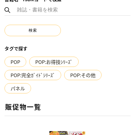
タグで探す
POP
POP:お得技ｼﾘｰｽﾞ
POP:完全ｶﾞｲﾄﾞｼﾘｰｽﾞ
POP:その他
パネル
販促物一覧