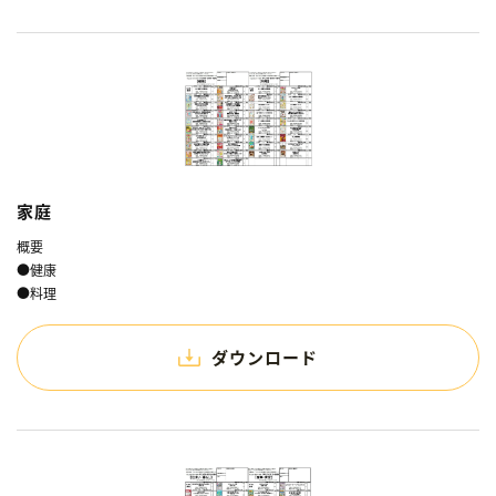
家庭
概要
●健康
●料理
ダウンロード