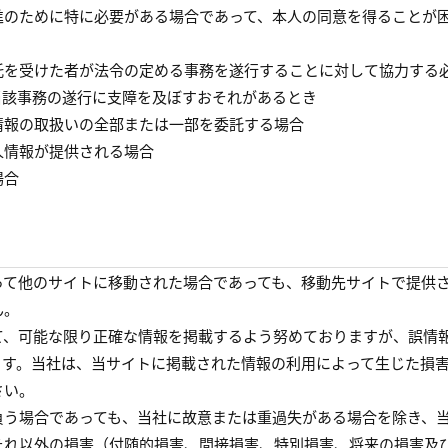
進のために特に必要がある場合であって、本人の同意を得ることが
託を受けた者が法令の定める事務を遂行することに対して協力する
当該事務の遂行に支障を及ぼすおそれがあるとき
情報の取扱いの全部または一部を委託する場合
人情報が提供される場合
場合
って他のサイトに移動された場合であっても、移動先サイトで提供
ん。
て、可能な限り正確な情報を掲載するよう努めておりますが、誤情
ます。当社は、当サイトに掲載された情報の利用によって生じた損
さい。
負う場合であっても、当社に故意または重過失がある場合を除き、
それ以外の損害（付随的損害、間接損害、特別損害、将来の損害及