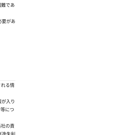
困難であ
必要があ
される情
報が入り
害等につ
当社の責
び逸失利