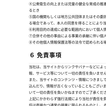
④公衆衛生の向上または児童の健全な育成の推
るとき
⑤国の機関もしくは地方公共団体またはその委
る場合であって、本人の同意を得ることにより
⑥利用目的の達成に必要な範囲内において個人
⑦合併その他の事由による事業の承継に伴い個
⑧その他個人情報保護法等の法令で認められる
６ 免責事項
当社は、当サイトからリンクやバナーなどによ
報、サービス等について一切の責任を負いませ
また、当サイトのコンテンツ・情報につきまし
込んだり、情報が古くなっていることもござい
いて一切の責任を負いかねますのでご了承くだ
上記にかかわらず強行法規により当社が責任を
任は直接かつ通常の損害に限られるものとし、