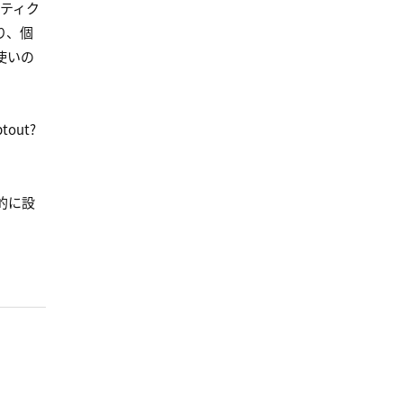
リティク
り、個
使いの
tout?
的に設