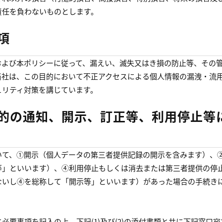
責任を負わないものとします。
項
および本ポリシーに従って、漏えい、滅失又はき損の防止等、その
当社は、この目的において不正アクセスによる個人情報の漏洩・流
ュリティ対策を講じています。
目的の通知、開示、訂正等、利用停止等
いて、①開示（個人データの第三者提供記録の開示を含みます）、
等」といいます）、④利用停止もしくは消去または第三者提供の停
ないし④を総称して「開示等」といいます）があった場合の手続き
要事項を記入の上、下記(1)及び(2)の添付書類と共に下記窓口宛