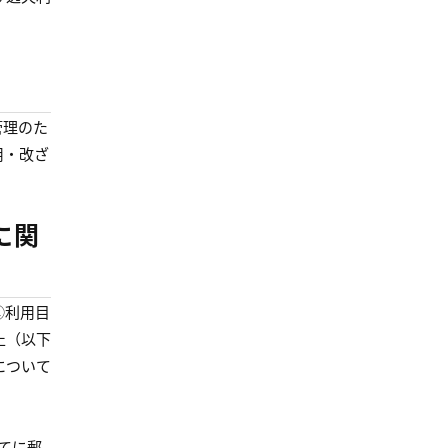
管理のた
用・改ざ
に関
②利用目
止（以下
について
てに郵