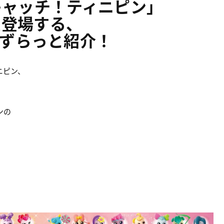
キャッチ！ティニピン」
に登場する、
をずらっと紹介！
ニピン、
！
ンの
！