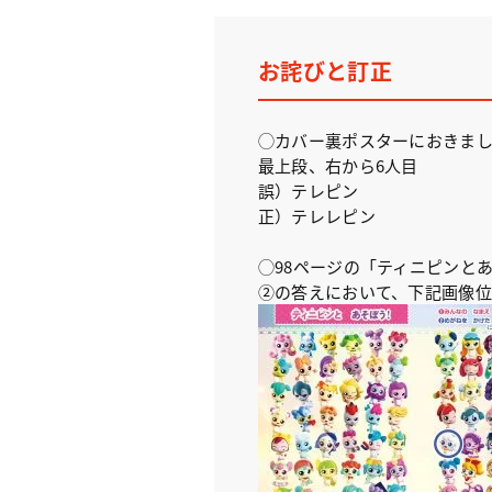
お詫びと訂正
◯カバー裏ポスターにおきま
最上段、右から6人目
誤）
テレピン
正）
テレレピン
◯98ページの「ティニピンと
②の答えにおいて、下記画像