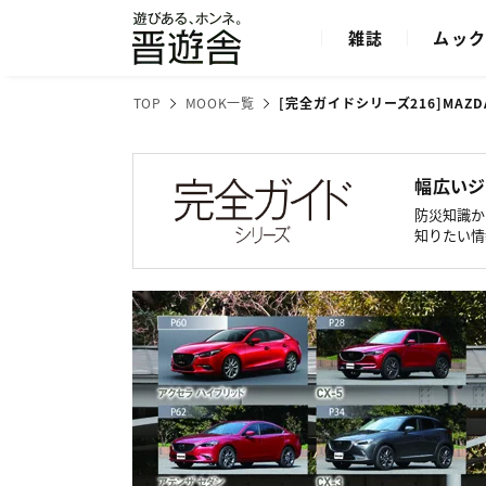
雑誌
ムッ
TOP
MOOK一覧
[完全ガイドシリーズ216]
MAZ
幅広いジ
防災知識か
知りたい情