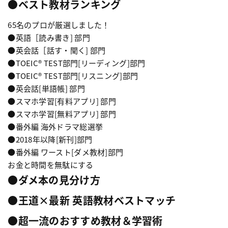
●ベスト教材ランキング
65名のプロが厳選しました！
●英語［読み書き] 部門
●英会話［話す・聞く] 部門
●TOEIC® TEST部門[リーディング]部門
●TOEIC® TEST部門[リスニング]部門
●英会話[単語帳] 部門
●スマホ学習[有料アプリ] 部門
●スマホ学習[無料アプリ] 部門
●番外編 海外ドラマ総選挙
●2018年以降[新刊]部門
●番外編 ワースト[ダメ教材]部門
お金と時間を無駄にする
●ダメ本の見分け方
●王道×最新 英語教材ベストマッチ
●超一流のおすすめ教材＆学習術