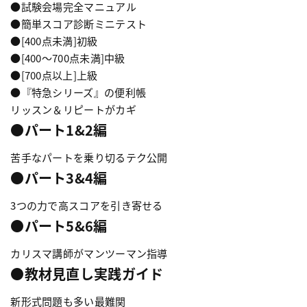
●試験会場完全マニュアル
●簡単スコア診断ミニテスト
●[400点未満]初級
●[400〜700点未満]中級
●[700点以上]上級
●『特急シリーズ』の便利帳
リッスン＆リピートがカギ
●パート1&2編
苦手なパートを乗り切るテク公開
●パート3&4編
3つの力で高スコアを引き寄せる
●パート5&6編
カリスマ講師がマンツーマン指導
●教材見直し実践ガイド
新形式問題も多い最難関