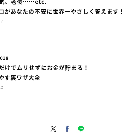
気、老後……etc.
ロがあなたの不安に世界一やさしく答えます！
17
018
だけでムリせずにお金が貯まる！
やす裏ワザ大全
22