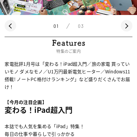
01
03
特集のご案内
家電批評1月号は「変わる！iPad超入門／旅の家電 買ってい
いモノ ダメなモノ／U1万円最新電気ヒーター／Windows11
搭載! ノートPC格付けランキング」など盛りだくさんでお届
け！
【今月の注目企画】
変わる！iPad超入門
本誌でも人気を集める「iPad」特集！
毎日の仕事や暮らしで引っかかる