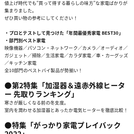
値上げ時代でも“買って得する暮らしの味方”な家電ばかりが
集まりました。
ぜひ買い物の参考にしてください！
・プロとテストして見つけた「年間最優秀家電 BEST30」
・部門別ベスト家電
映像機器／パソコン・ネットワーク／カメラ／オーディオ／
ガジェット／掃除／生活家電／カラダ家電／車・カーグッズ
／キッチン家電
全10部門のベストバイ製品が勢揃い！
●第2特集「加湿器＆遠赤外線ヒータ
ー 先取りランキング」
寒さが厳しくなる前の冬支度。
室内を潤わせる加湿器とあったか電気ヒーターを徹底比較！
●特集「がっかり家電プレイバック
2022」