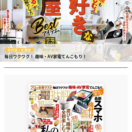
月刊誌 / 定期誌
毎日ワクワク！
趣味・AV家電てんこもり！