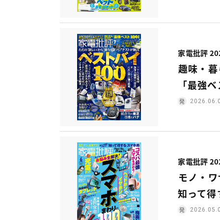
家電批評 20
趣味・暮
「最強ベ
2026.06.
家電批評 20
モノ・ワ
知って得
2026.05.