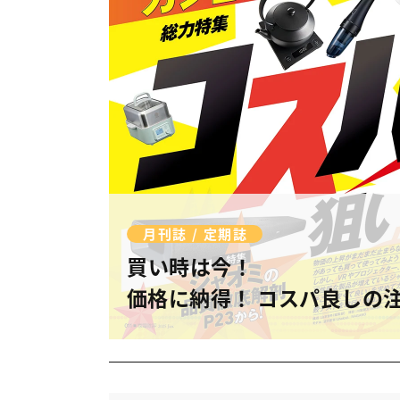
月刊誌 / 定期誌
買い時は今！
価格に納得！ コスパ良しの