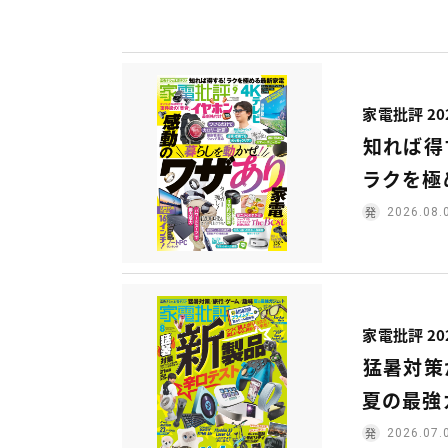
家電批評 20
知れば得
ラクを極
2026.08.
家電批評 20
猛暑対策
夏の最強
2026.07.