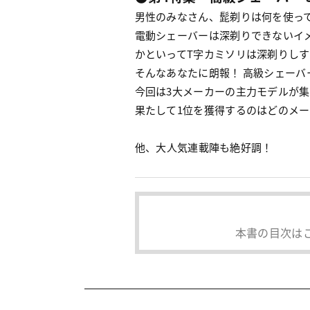
男性のみなさん、髭剃りは何を使っ
電動シェーバーは深剃りできないイ
かといってT字カミソリは深剃りし
そんなあなたに朗報！ 高級シェーバ
今回は3大メーカーの主力モデルが
果たして1位を獲得するのはどのメ
他、大人気連載陣も絶好調！
本書の目次は