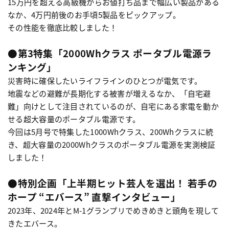
15万円を超える高級機からお値打ち品まで幅広い製品がある
なか、4万円前後のお手頃5製品をピックアップ。
その性能を徹底比較しました！
●第3特集「2000Whクラス ポータブル電源ラ
ンキング」
災害時に確保したいライフラインのひとつが電気です。
地震などの避難が長期化する被害が増えるなか、「自宅避
難」向けとして注目されているのが、自宅にある家電を動か
せる超大容量のポータブル電源です。
今回は5月号で特集した1000Whクラス、200Whクラスに続
き、超大容量の2000Whクラスのポータブル電源を実測検証
しました！
●特別企画「上半期ヒット芸人を選出！ 若手の
ホープ “エバース” 直撃インタビュー」
2023年、2024年とM-1グランプリでめきめきと頭角を現して
きたエバース。