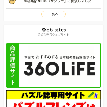
LDK編集部がTBS『サタプラ』に出演しました！
一覧へ
晋遊舎運営ウェブサイト