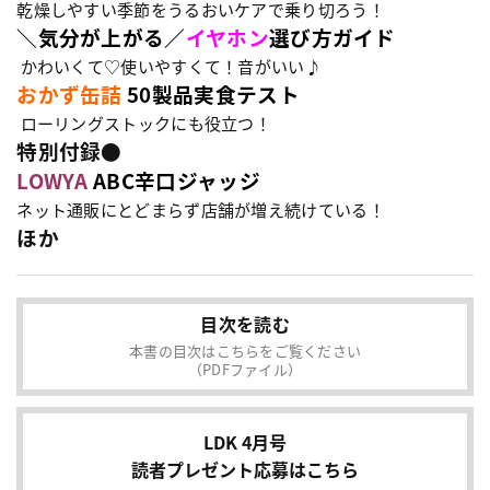
乾燥しやすい季節をうるおいケアで乗り切ろう！
＼気分が上がる／
イヤホン
選び方ガイド
かわいくて♡使いやすくて！音がいい♪
おかず缶詰
50
製品実食テスト
ローリングストックにも役立つ！
特別付録●
LOWYA
ABC辛口ジャッジ
ネット通販にとどまらず店舗が増え続けている！
ほか
目次を読む
本書の目次はこちらをご覧ください
（PDFファイル）
LDK 4月号
読者プレゼント応募はこちら