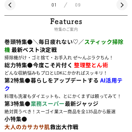
01
09
特集のご案内
巻頭特集●＼毎日疲れない♡
／
スティック掃除
機
最新ベスト決定戦
掃除機がけ・ゴミ捨て・お手入れ ぜ〜んぶラクちん！
総力特集●
今度こそ片付く
整理整とん術
どんな収納悩みもプロとLDKにかかればスッキリ！
第2特集●
暮らしをアップデートする
AI活用テ
ク
料理も洗濯もダイエットも、とにかくまずは頼ってみて！
第3特集●
業務スーパー
最新ジャッジ
絶対買うべき！スーゴイ業スー商品を全135品から厳選
小特集●
大人のカサカサ肌
救出大作戦