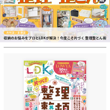
月刊誌 / 定期誌
収納のお悩みをプロとLDKが解決！今度こそ片づく 整理整とん術