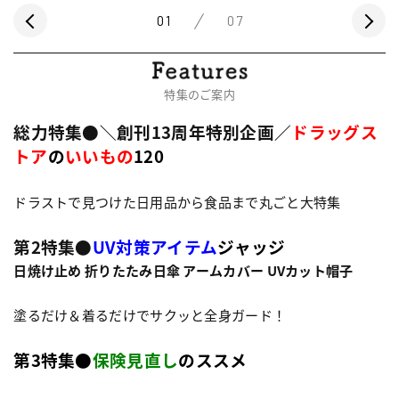
01
07
特集のご案内
総力特集●＼創刊13周年特別企画／
ドラッグス
トア
の
いいもの
120
ドラストで見つけた日用品から食品まで丸ごと大特集
第2特集●
UV対策アイテム
ジャッジ
日焼け止め 折りたたみ日傘 アームカバー UVカット帽子
塗るだけ＆着るだけでサクッと全身ガード！
第3特集●
保険見直し
のススメ