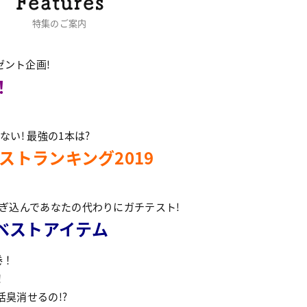
特集のご案内
ント企画!
！
い! 最強の1本は?
ストランキング2019
つぎ込んであなたの代わりにガチテスト!
ベストアイテム
巻！
！
活臭消せるの!?