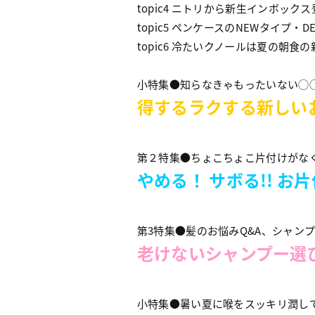
topic4 ニトリから新生インボック
topic5 ペンケースのNEWタイプ・
topic6 冷たいクノールは夏の朝食
小特集●知らなきゃもったいない◯◯
得するラクする新しい
第２特集●ちょこちょこ片付けがなく
やめる！ サボる!! お
第3特集●髪のお悩みQ&A、シャンプ
老けないシャンプー選
小特集●暑い夏に喉をスッキリ潤し