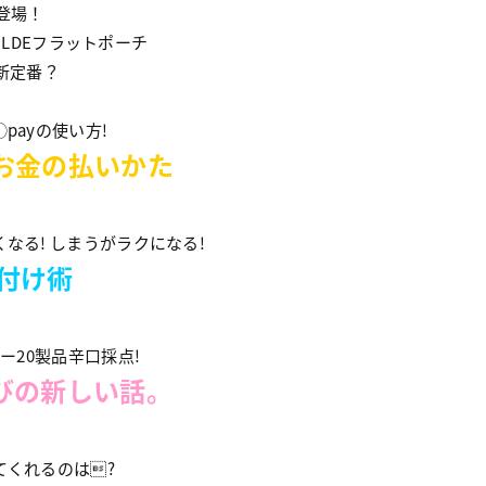
ス登場！
DELDEフラットポーチ
の新定番？
payの使い方!
お金の払いかた
なる! しまうがラクになる!
片付け術
ー20製品辛口採点!
びの新しい話。
てくれるのは?