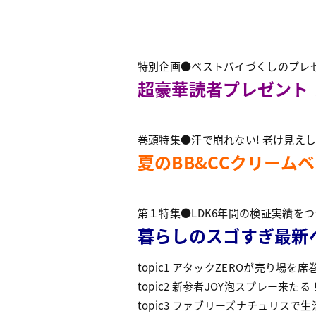
特別企画●ベストバイづくしのプレゼ
超豪華読者プレゼント
巻頭特集●汗で崩れない! 老け見えしな
夏のBB&CCクリームベ
第１特集●LDK6年間の検証実績を
暮らしのスゴすぎ最新
topic1 アタックZEROが売り場を席
topic2 新参者JOY泡スプレー来たる
topic3 ファブリーズナチュリスで生