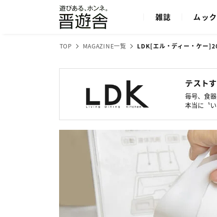
雑誌
ムッ
TOP
MAGAZINE一覧
LDK[エル・ディー・ケー]
2
テストす
毎号、食器
本当に〝い