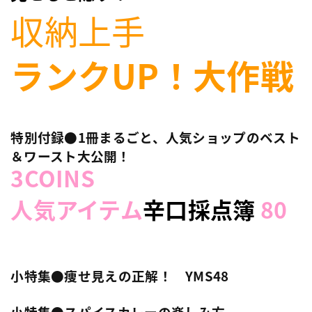
収納上手
ランクUP！大作戦
特別付録●1冊まるごと、人気ショップのベスト
＆ワースト大公開！
3COINS
人気アイテム
辛口採点簿
80
小特集●痩せ見えの正解！ YMS48
小特集●スパイスカレーの楽しみ方