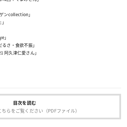
ollection」
た」
ye」
だるさ・食欲不振」
l.21 阿久津仁愛さん」
目次を読む
こちらをご覧ください
（PDFファイル）