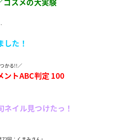
／コスメの大実験
…
ました！
つかる!!／
トABC判定 100
旬ネイル見つけたっ！
72回：くまみさん」