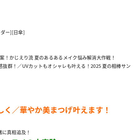
ダー][日傘]
提案！かじえり流 夏のあるあるメイク悩み解消大作戦！
ンド感抜群！／UVカットもオシャレも叶える！2025 夏の相棒サン
しく／華やか美まつげ叶えます！
緒に真相追及！