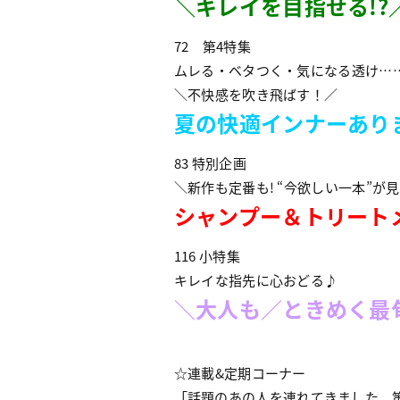
＼キレイを目指せる!?
72 第4特集
ムレる・ベタつく・気になる透け…
＼不快感を吹き飛ばす！／
夏の快適インナーあり
83 特別企画
＼新作も定番も! “今欲しい一本”が見
シャンプー＆トリートメン
116 小特集
キレイな指先に心おどる♪
＼大人も／ときめく最
☆連載&定期コーナー
「話題のあの人を連れてきました。第