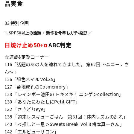
品実食
83 特別企画
＼
SPF50以上
の話題・ 新作を今年もガチ検証!／
日焼け止め50+α
ABC判定
☆連載&定期コーナー
116「話題のあの人を連れてきました。 第62回 ～森ニーナさ
ん～」
126「想色ネイル vol.35」
127「菊地成孔のCosmemory」
128 「レインボー池田の トキメキ！ ニンゲンcollection」
130 「あなたにわたしにPetit GIFT」
132 「さきどりeye」
138 「週末レスキューごはん 第31回：体内リズムの乱れ」
140 「＜推しと一息＞Sweets Break Vol.8 橋本真一さん」
142 「エルビューサロン」