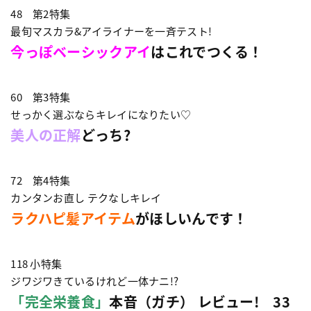
48 第2特集
最旬マスカラ&アイライナーを一斉テスト!
今っぽベーシックアイ
はこれでつくる！
60 第3特集
せっかく選ぶならキレイになりたい♡
美人の正解
どっち?
72 第4特集
カンタンお直し テクなしキレイ
ラクハピ髪アイテム
がほしいんです！
118 小特集
ジワジワきているけれど一体ナニ!?
「完全栄養食」
本音（ガチ） レビュー! 33