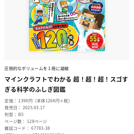
圧倒的なボリュームを１冊に凝縮
マインクラフトでわかる 超！超！超！スゴす
ぎる科学のふしぎ図鑑
定価： 1390円（本体1264円＋税）
発売日： 2025.03.17
判型： B5
ページ数： 128ページ
雑誌コード： 67783-38