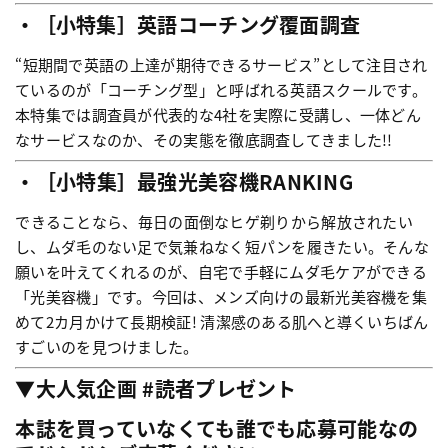
・［小特集］英語コーチング覆面調査
“短期間で英語の上達が期待できるサービス”として注目され
ているのが「コーチング型」と呼ばれる英語スクールです。
本特集では調査員が代表的な4社を実際に受講し、一体どん
なサービスなのか、その実態を徹底調査してきました!!
・［小
特集］最強光美容機RANKING
できることなら、毎日の面倒なヒゲ剃りから解放されたい
し、ムダ毛のない足で気兼ねなく短パンを履きたい。そんな
願いを叶えてくれるのが、自宅で手軽にムダ毛ケアができる
「光美容機」です。今回は、メンズ向けの最新光美容機を集
めて2カ月かけて長期検証! 清潔感のある肌へと導くいちばん
すごいのを見つけました。
▼大人気企画 #読者プレゼント
本誌を買っていなくても誰でも応募可能なの