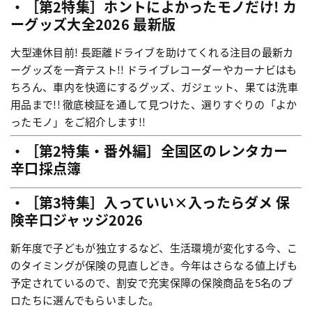
・［第2特集］ホントによかったモノだけ! カ
ーグッズ大全2026 最新版
大型連休目前! 長距離ドライブを助けてくれる注目の最新カ
ーグッズを一斉テスト!! ドライブレコーダーやカーナビはも
ちろん、車内を快適にするグッズ、ガジェット、果ては洗車
用品まで!! 徹底検証を通して見つけた、選りすぐりの「よか
ったモノ」をご紹介します!!
・［第2特集・番外編］全国区のレンタカー
辛口採点簿
・［第3特集］入っていい×入ったらダメ 保
険辛口ジャッジ2026
新年度で子どもが独立するなど、生活環境が変化する今、こ
のタイミングが保険の見直しどき。今年はさらなる値上げも
予定されているので、割安で充実保障の保険商品を5名のプ
ロたちに選んでもらいました。