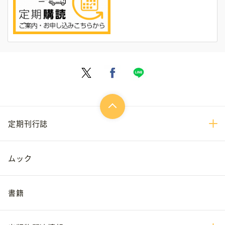
定期刊行誌
ムック
書籍