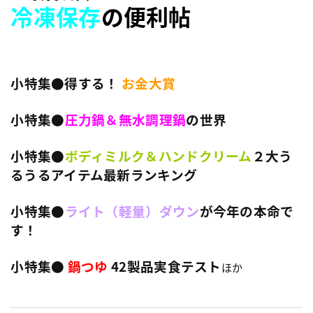
冷凍保存
の便利帖
小特集●得する！
お金大賞
小特集●
圧力鍋＆無水調理鍋
の世界
小特集●
ボディミルク＆ハンドクリーム
２大う
るうるアイテム最新ランキング
小特集●
ライト（軽量）ダウン
が今年の本命で
す！
小特集●
鍋つゆ
42製品実食テスト
ほか