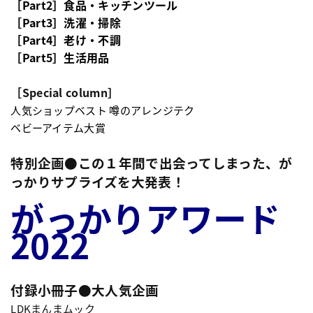
［
Part2
］食品・キッチンツール
［
Part3
］洗濯・掃除
［
Part4
］老け・不調
［
Part5
］生活用品
［
Special column
］
人気ショップベスト 噂のアレンジテク
ベビーアイテム大賞
特別企画●この１年間で出会ってしまった、が
っかりサプライズを大発表！
がっかりアワード
2022
付録小冊子●大人気企画
LDKまんまムック