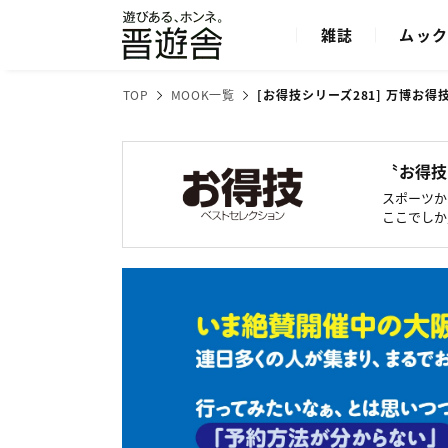
雑誌
ムッ
TOP
MOOK一覧
[お得技シリーズ281] 万博お
〝お得技
スポーツか
ここでしか