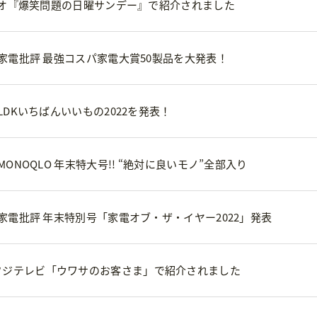
ジオ『爆笑問題の日曜サンデー』で紹介されました
家電批評 最強コスパ家電大賞50製品を大発表！
DKいちばんいいもの2022を発表！
ONOQLO 年末特大号!! “絶対に良いモノ”全部入り
家電批評 年末特別号「家電オブ・ザ・イヤー2022」発表
uty がフジテレビ「ウワサのお客さま」で紹介されました