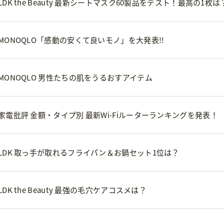
K the Beauty 最新シートマスク60製品をテスト！最高の1枚は
ONOQLO「感動の安くて良いモノ」を大発表!!
ONOQLO 男性たちの肌をうるおすアイテム
電批評 金額・タイプ別 最新Wi-Fiルーターランキングを発表！
LDK 取っ手が取れるフライパン＆お鍋セット1位は？
K the Beauty 最強の毛穴ケアコスメは？